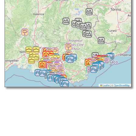
Leaflet
|
©
OpenStreetMap